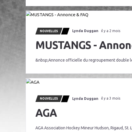
Lynda Duggan
il y a 2 mois
NOUVELLES
MUSTANGS - Annon
&nbsp;Annonce officielle du regroupement double le
Lynda Duggan
il y a 3 mois
NOUVELLES
AGA
AGA Association Hockey Mineur Hudson, Rigaud, St. L